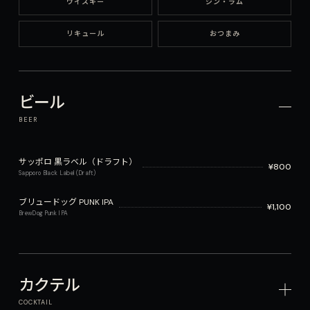
ウイスキー
ジン・ラム
リキュール
おつまみ
ビール
BEER
サッポロ 黒ラベル（ドラフト）
¥
800
Sapporo Black Label (Draft)
ブリュードッグ PUNK IPA
¥
1,100
BrewDog Punk IPA
カクテル
COCKTAIL