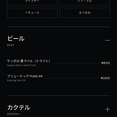
ウイスキー
ジン・ラム
リキュール
おつまみ
ビール
BEER
サッポロ 黒ラベル（ドラフト）
¥
800
Sapporo Black Label (Draft)
ブリュードッグ PUNK IPA
¥
1,100
BrewDog Punk IPA
カクテル
COCKTAIL