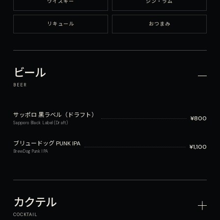
ウイスキー
ジン・ラム
リキュール
おつまみ
ビール
BEER
サッポロ 黒ラベル（ドラフト）
¥
800
Sapporo Black Label (Draft)
ブリュードッグ PUNK IPA
¥
1,100
BrewDog Punk IPA
カクテル
COCKTAIL